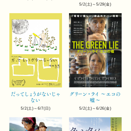
5/2(土)～5/29(金)
だってしょうがないじゃ
グリーン・ライ 〜エコの
ない
嘘〜
5/2(土)～6/7(日)
5/2(土)～6/26(金)