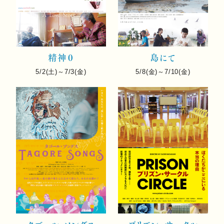
精神０
島にて
5/2(土)～7/3(金)
5/8(金)～7/10(金)