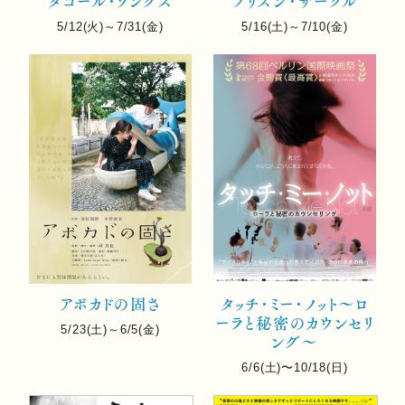
タゴール･ソングス
プリズン･サークル
5/12(火)～7/31(金)
5/16(土)～7/10(金)
アボカドの固さ
タッチ･ミー･ノット～ロ
ーラと秘密のカウンセリ
5/23(土)～6/5(金)
ング～
6/6(土)〜10/18(日)